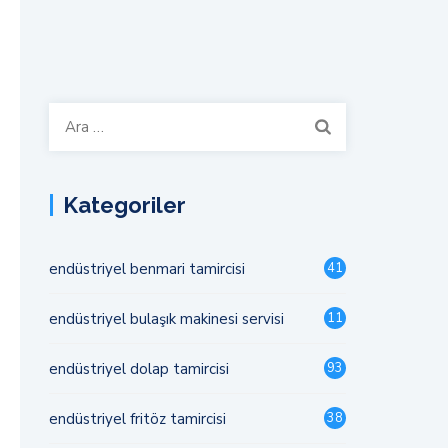
Arama:
Kategoriler
endüstriyel benmari tamircisi
41
endüstriyel bulaşık makinesi servisi
11
endüstriyel dolap tamircisi
93
endüstriyel fritöz tamircisi
38