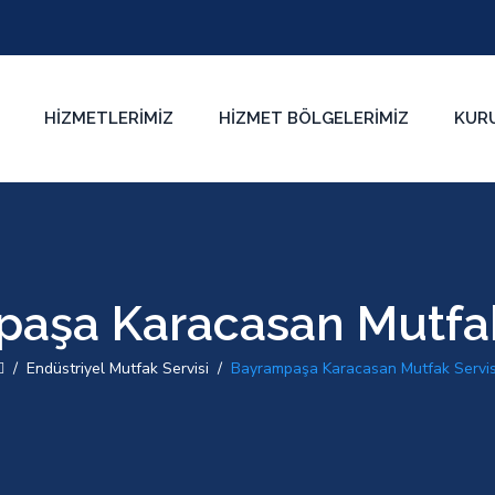
HIZMETLERIMIZ
HIZMET BÖLGELERIMIZ
KUR
aşa Karacasan Mutfak
/
Endüstriyel Mutfak Servisi
/
Bayrampaşa Karacasan Mutfak Servis