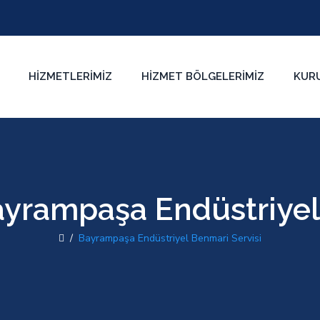
HIZMETLERIMIZ
HIZMET BÖLGELERIMIZ
KUR
yrampaşa Endüstriyel
/
Bayrampaşa Endüstriyel Benmari Servisi