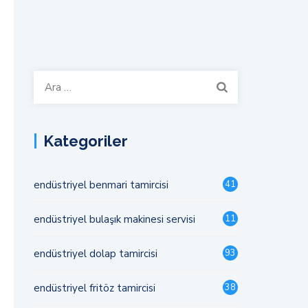
Arama:
Kategoriler
endüstriyel benmari tamircisi
41
endüstriyel bulaşık makinesi servisi
11
endüstriyel dolap tamircisi
93
endüstriyel fritöz tamircisi
38