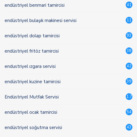
endüstriyel benmari tamircisi
41
endüstriyel bulaşık makinesi servisi
11
endüstriyel dolap tamircisi
93
endüstriyel fritöz tamircisi
38
endustriyel ızgara servisi
42
endüstriyel kuzine tamircisi
39
Endüstriyel Mutfak Servisi
1.7
66
endüstriyel ocak tamircisi
54
endüstriyel soğutma servisi
43