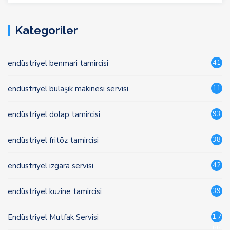
Kategoriler
endüstriyel benmari tamircisi
41
endüstriyel bulaşık makinesi servisi
11
endüstriyel dolap tamircisi
93
endüstriyel fritöz tamircisi
38
endustriyel ızgara servisi
42
endüstriyel kuzine tamircisi
39
Endüstriyel Mutfak Servisi
1.7
66