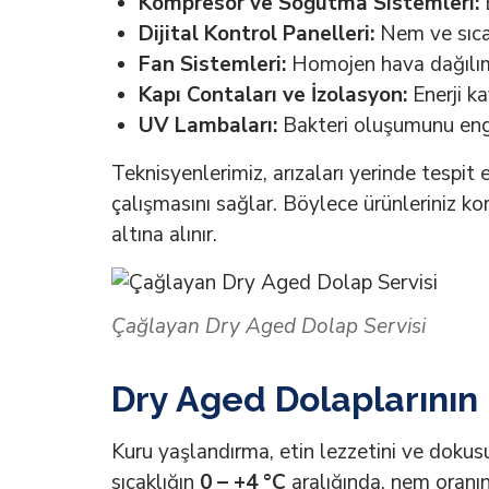
Kompresör ve Soğutma Sistemleri:
E
Dijital Kontrol Panelleri:
Nem ve sıcakl
Fan Sistemleri:
Homojen hava dağılımı i
Kapı Contaları ve İzolasyon:
Enerji ka
UV Lambaları:
Bakteri oluşumunu engel
Teknisyenlerimiz, arızaları yerinde tespit
çalışmasını sağlar. Böylece ürünleriniz ko
altına alınır.
Çağlayan Dry Aged Dolap Servisi
Dry Aged Dolaplarının
Kuru yaşlandırma, etin lezzetini ve dokusu
sıcaklığın
0 – +4 °C
aralığında, nem oranın