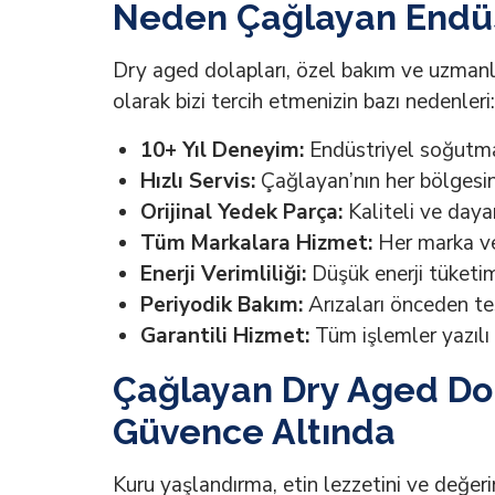
Neden Çağlayan Endüs
Dry aged dolapları, özel bakım ve uzmanlı
olarak bizi tercih etmenizin bazı nedenleri:
10+ Yıl Deneyim:
Endüstriyel soğutma
Hızlı Servis:
Çağlayan’nın her bölgesin
Orijinal Yedek Parça:
Kaliteli ve dayan
Tüm Markalara Hizmet:
Her marka ve
Enerji Verimliliği:
Düşük enerji tüketi
Periyodik Bakım:
Arızaları önceden te
Garantili Hizmet:
Tüm işlemler yazılı 
Çağlayan Dry Aged Dola
Güvence Altında
Kuru yaşlandırma, etin lezzetini ve değerin