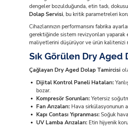
dengeler bozulduğunda, etin tadı, dokusu v
Dolap Servisi
, bu kritik parametreleri ko
Cihazlarınızın performansını fabrika ayarla
gerektiğinde sistem revizyonları yaparak en
maliyetlerini düşürüyor ve ürün kaliteni
Sık Görülen Dry Aged D
Çağlayan Dry Aged Dolap Tamircisi
ola
Dijital Kontrol Paneli Hataları:
Yanlı
bozar.
Kompresör Sorunları:
Yetersiz soğutma
Fan Arızaları:
Hava sirkülasyonunun aks
Kapı Contası Yıpranması:
Soğuk hava k
UV Lamba Arızaları:
Etin hijyenik kor