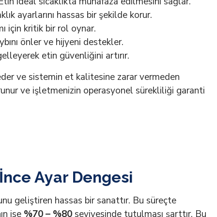
tin ideal sıcaklıkta muhafaza edilmesini sağlar.
ık ayarlarını hassas bir şekilde korur.
çin kritik bir rol oynar.
ybını önler ve hijyeni destekler.
leyerek etin güvenliğini artırır.
 eder ve sistemin et kalitesine zarar vermeden
runur ve işletmenizin operasyonel sürekliliği garanti
 İnce Ayar Dengesi
nu geliştiren hassas bir sanattır. Bu süreçte
ın ise
%70 – %80
seviyesinde tutulması şarttır. Bu