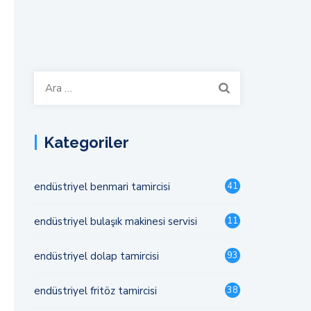
Arama:
Kategoriler
endüstriyel benmari tamircisi
41
endüstriyel bulaşık makinesi servisi
11
endüstriyel dolap tamircisi
93
endüstriyel fritöz tamircisi
38