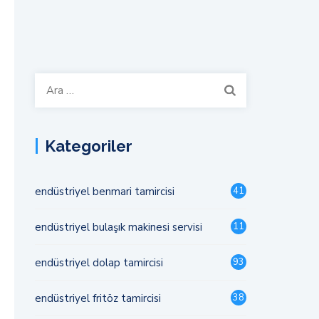
Arama:
Kategoriler
endüstriyel benmari tamircisi
41
endüstriyel bulaşık makinesi servisi
11
endüstriyel dolap tamircisi
93
endüstriyel fritöz tamircisi
38