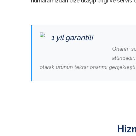
numaramızdan bize ulaşıp bilgi ve servis t
Onarım so
altındadı
olarak ürünün tekrar onarımı gerçekleşti
Hiz