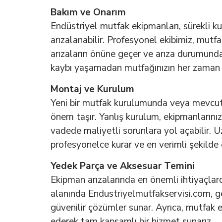
Bakım ve Onarım
Endüstriyel mutfak ekipmanları, sürekli ku
arızalanabilir. Profesyonel ekibimiz, mutf
arızaların önüne geçer ve arıza durumunda 
kaybı yaşamadan mutfağınızın her zaman f
Montaj ve Kurulum
Yeni bir mutfak kurulumunda veya mevcut 
önem taşır. Yanlış kurulum, ekipmanlarını
vadede maliyetli sorunlara yol açabilir. 
profesyonelce kurar ve en verimli şekilde 
Yedek Parça ve Aksesuar Temini
Ekipman arızalarında en önemli ihtiyaçlard
alanında Endustriyelmutfakservisi.com, ge
güvenilir çözümler sunar. Ayrıca, mutfak e
ederek tam kapsamlı bir hizmet sunarız.