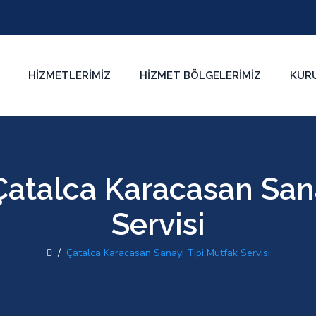
HIZMETLERIMIZ
HIZMET BÖLGELERIMIZ
KUR
Çatalca Karacasan San
Servisi
/
Çatalca Karacasan Sanayi Tipi Mutfak Servisi