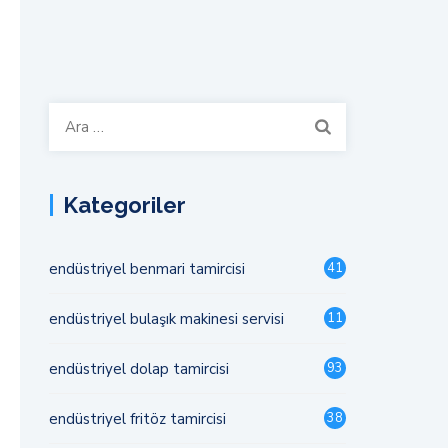
Arama:
Kategoriler
endüstriyel benmari tamircisi
41
endüstriyel bulaşık makinesi servisi
11
endüstriyel dolap tamircisi
93
endüstriyel fritöz tamircisi
38