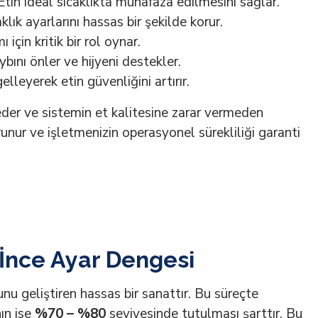
tin ideal sıcaklıkta muhafaza edilmesini sağlar.
ık ayarlarını hassas bir şekilde korur.
çin kritik bir rol oynar.
ybını önler ve hijyeni destekler.
leyerek etin güvenliğini artırır.
 eder ve sistemin et kalitesine zarar vermeden
runur ve işletmenizin operasyonel sürekliliği garanti
 İnce Ayar Dengesi
nu geliştiren hassas bir sanattır. Bu süreçte
ın ise
%70 – %80
seviyesinde tutulması şarttır. Bu