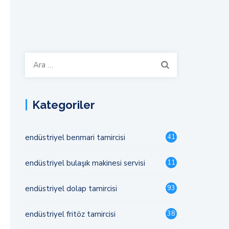
Arama:
Kategoriler
endüstriyel benmari tamircisi
41
endüstriyel bulaşık makinesi servisi
11
endüstriyel dolap tamircisi
93
endüstriyel fritöz tamircisi
38