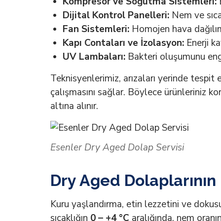
Kompresör ve Soğutma Sistemleri:
E
Dijital Kontrol Panelleri:
Nem ve sıcakl
Fan Sistemleri:
Homojen hava dağılımı i
Kapı Contaları ve İzolasyon:
Enerji ka
UV Lambaları:
Bakteri oluşumunu engel
Teknisyenlerimiz, arızaları yerinde tespit
çalışmasını sağlar. Böylece ürünleriniz ko
altına alınır.
Esenler Dry Aged Dolap Servisi
Dry Aged Dolaplarının
Kuru yaşlandırma, etin lezzetini ve dokusu
sıcaklığın
0 – +4 °C
aralığında, nem oranın