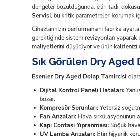
dengeler bozulduğunda, etin tadı, dokusu v
Servisi
, bu kritik parametreleri korumak iç
Cihazlarınızın performansını fabrika ayarla
gerektiğinde sistem revizyonları yaparak en
maliyetlerini düşürüyor ve ürün kaliteni
Sık Görülen Dry Aged D
Esenler Dry Aged Dolap Tamircisi
olara
Dijital Kontrol Paneli Hataları:
Yanlı
bozar.
Kompresör Sorunları:
Yetersiz soğutma
Fan Arızaları:
Hava sirkülasyonunun aks
Kapı Contası Yıpranması:
Soğuk hava k
UV Lamba Arızaları:
Etin hijyenik kor