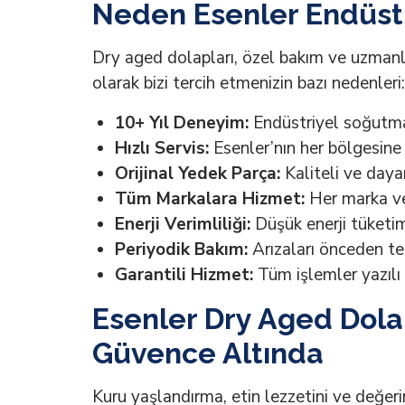
Neden Esenler Endüstr
Dry aged dolapları, özel bakım ve uzmanlı
olarak bizi tercih etmenizin bazı nedenleri:
10+ Yıl Deneyim:
Endüstriyel soğutma
Hızlı Servis:
Esenler’nın her bölgesine
Orijinal Yedek Parça:
Kaliteli ve dayan
Tüm Markalara Hizmet:
Her marka ve
Enerji Verimliliği:
Düşük enerji tüketi
Periyodik Bakım:
Arızaları önceden te
Garantili Hizmet:
Tüm işlemler yazılı 
Esenler Dry Aged Dolap
Güvence Altında
Kuru yaşlandırma, etin lezzetini ve değerin