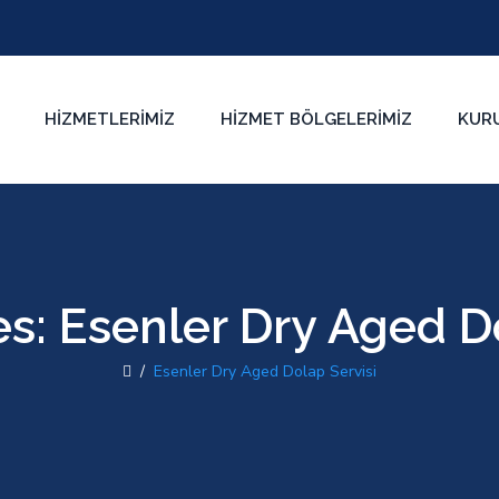
HIZMETLERIMIZ
HIZMET BÖLGELERIMIZ
KUR
es:
Esenler Dry Aged Do
/
Esenler Dry Aged Dolap Servisi