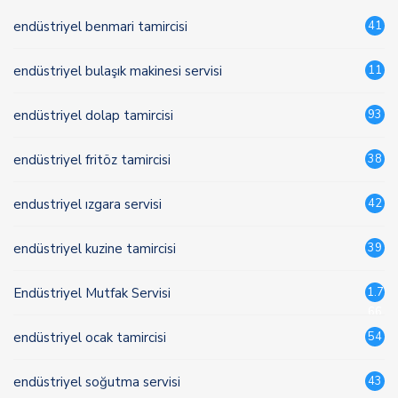
endüstriyel benmari tamircisi
41
endüstriyel bulaşık makinesi servisi
11
endüstriyel dolap tamircisi
93
endüstriyel fritöz tamircisi
38
endustriyel ızgara servisi
42
endüstriyel kuzine tamircisi
39
Endüstriyel Mutfak Servisi
1.7
66
endüstriyel ocak tamircisi
54
endüstriyel soğutma servisi
43