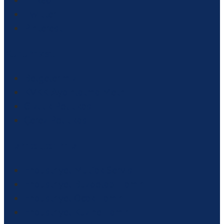
LinkedIn
Twitter
Pinterest
Kurumsal
Belgelerimiz
KVKK Aydınlatma Metni
Gizlilik Politikası
Çerez Politikası
Hizmetlerimiz
Endüstriyel Mutfak Servisi
Endüstriyel Buzdolabı Tamiri
Endüstriyel Ocak Tamiri
Endüstriyel Kuzine Tamiri