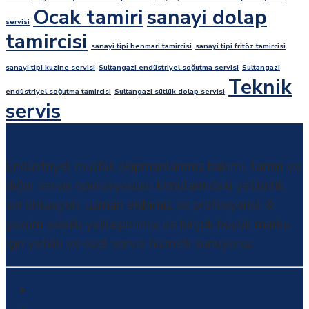
Ocak tamiri
sanayi dolap
servisi
tamircisi
sanayi tipi benmari tamircisi
sanayi tipi fritöz tamircisi
sanayi tipi kuzine servisi
Sultangazi endüstriyel soğutma servisi
Sultangazi
Teknik
endüstriyel soğutma tamircisi
Sultangazi sütlük dolap servisi
servis
Endüstriyel mutfak ekipmanlarımız bakımı, tamiri ve
diğer servis operasyonları konularındaki yetkinlik,
sertifikasyon, uzman ekibimiz ve profesyonel &
çözüm odaklı yaklaşımımız ile birçok büyük marka
için yetkili ve özel servis hizmeti sunuyoruz
Facebook