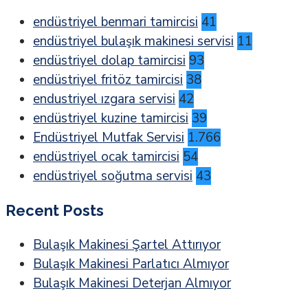
endüstriyel benmari tamircisi
41
endüstriyel bulaşık makinesi servisi
11
endüstriyel dolap tamircisi
93
endüstriyel fritöz tamircisi
38
endustriyel ızgara servisi
42
endüstriyel kuzine tamircisi
39
Endüstriyel Mutfak Servisi
1.766
endüstriyel ocak tamircisi
54
endüstriyel soğutma servisi
43
Recent Posts
Bulaşık Makinesi Şartel Attırıyor
Bulaşık Makinesi Parlatıcı Almıyor
Bulaşık Makinesi Deterjan Almıyor