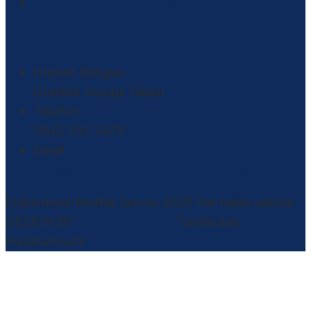
Endüstriyel Fritöz Tamiri
Bize Ulaşın
Hizmet Bölgesi
İstanbul Avrupa Yakası
Telefon
0542 191 2478
Email
endustriyelmutfakservisi34@gmail.com
Endüstriyel Mutfak Servisi 2026
Her hakkı saklıdır.
DESIGN BY
Tasarım Mutfağı
Tarafından
Hazırlanmıştır