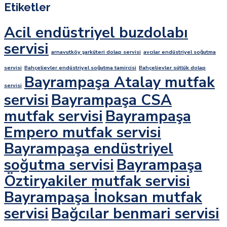
Etiketler
Acil endüstriyel buzdolabı
servisi
arnavutköy şarküteri dolap servisi
avcılar endüstriyel soğutma
servisi
Bahçelievler endüstriyel soğutma tamircisi
Bahçelievler sütlük dolap
Bayrampaşa Atalay mutfak
servisi
servisi
Bayrampaşa CSA
mutfak servisi
Bayrampaşa
Empero mutfak servisi
Bayrampaşa endüstriyel
soğutma servisi
Bayrampaşa
Öztiryakiler mutfak servisi
Bayrampaşa İnoksan mutfak
servisi
Bağcılar benmari servisi