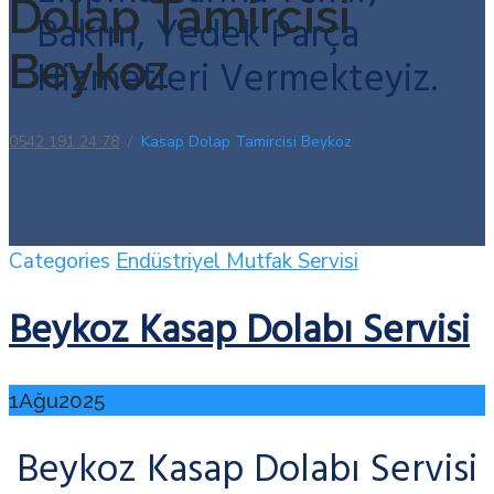
Dolap Tamircisi
Bakım, Yedek Parça
Beykoz
Hizmetleri Vermekteyiz.
0542 191 24 78
/
Kasap Dolap Tamircisi Beykoz
Categories
Endüstriyel Mutfak Servisi
Beykoz Kasap Dolabı Servisi
1
Ağu
2025
Beykoz Kasap Dolabı Servisi