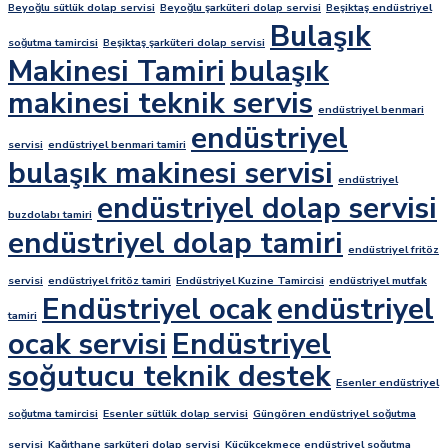
Beyoğlu sütlük dolap servisi
Beyoğlu şarküteri dolap servisi
Beşiktaş endüstriyel
Bulaşık
soğutma tamircisi
Beşiktaş şarküteri dolap servisi
Makinesi Tamiri
bulaşık
makinesi teknik servis
endüstriyel benmari
endüstriyel
servisi
endüstriyel benmari tamiri
bulaşık makinesi servisi
endüstriyel
endüstriyel dolap servisi
buzdolabı tamiri
endüstriyel dolap tamiri
endüstriyel fritöz
servisi
endüstriyel fritöz tamiri
Endüstriyel Kuzine Tamircisi
endüstriyel mutfak
Endüstriyel ocak
endüstriyel
tamiri
ocak servisi
Endüstriyel
soğutucu teknik destek
Esenler endüstriyel
soğutma tamircisi
Esenler sütlük dolap servisi
Güngören endüstriyel soğutma
servisi
Kağıthane şarküteri dolap servisi
Küçükçekmece endüstriyel soğutma