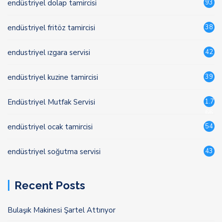
endüstriyel dolap tamircisi
93
endüstriyel fritöz tamircisi
38
endustriyel ızgara servisi
42
endüstriyel kuzine tamircisi
39
Endüstriyel Mutfak Servisi
1.7
66
endüstriyel ocak tamircisi
54
endüstriyel soğutma servisi
43
Recent Posts
Bulaşık Makinesi Şartel Attırıyor