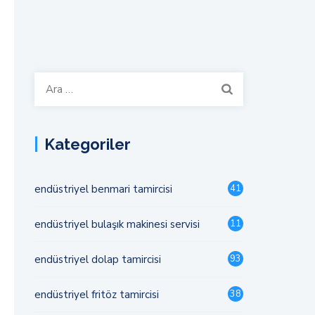
Arama:
Kategoriler
endüstriyel benmari tamircisi
41
endüstriyel bulaşık makinesi servisi
11
endüstriyel dolap tamircisi
93
endüstriyel fritöz tamircisi
38