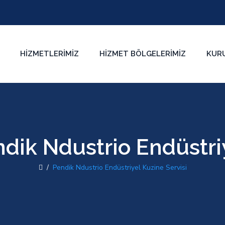
HIZMETLERIMIZ
HIZMET BÖLGELERIMIZ
KUR
dik Ndustrio Endüstriy
/
Pendik Ndustrio Endüstriyel Kuzine Servisi