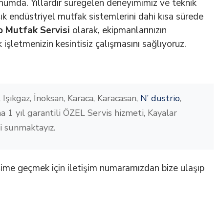
umda. Yıllardır süregelen deneyimimiz ve teknik
ık endüstriyel mutfak sistemlerini dahi kısa sürede
o Mutfak Servisi
olarak, ekipmanlarınızın
şletmenizin kesintisiz çalışmasını sağlıyoruz.
Işıkgaz, İnoksan, Karaca, Karacasan,
N’ dustrio
,
a 1 yıl garantili ÖZEL Servis hizmeti, Kayalar
ti sunmaktayız.
işime geçmek için iletişim numaramızdan bize ulaşıp