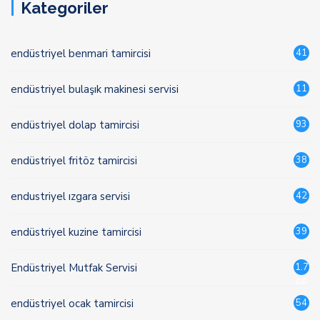
Kategoriler
endüstriyel benmari tamircisi
41
endüstriyel bulaşık makinesi servisi
11
endüstriyel dolap tamircisi
93
endüstriyel fritöz tamircisi
38
endustriyel ızgara servisi
42
endüstriyel kuzine tamircisi
39
Endüstriyel Mutfak Servisi
1.7
66
endüstriyel ocak tamircisi
54