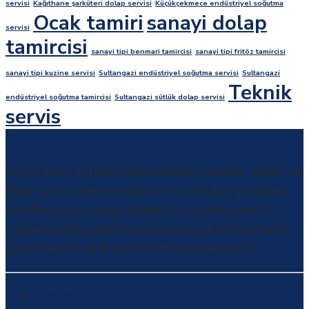
servisi
Kağıthane şarküteri dolap servisi
Küçükçekmece endüstriyel soğutma
Ocak tamiri
sanayi dolap
servisi
tamircisi
sanayi tipi benmari tamircisi
sanayi tipi fritöz tamircisi
sanayi tipi kuzine servisi
Sultangazi endüstriyel soğutma servisi
Sultangazi
Teknik
endüstriyel soğutma tamircisi
Sultangazi sütlük dolap servisi
servis
Endüstriyel mutfak ekipmanlarımız bakımı, tamiri ve
diğer servis operasyonları konularındaki yetkinlik,
sertifikasyon, uzman ekibimiz ve profesyonel &
çözüm odaklı yaklaşımımız ile birçok büyük marka
için yetkili ve özel servis hizmeti sunuyoruz
Facebook