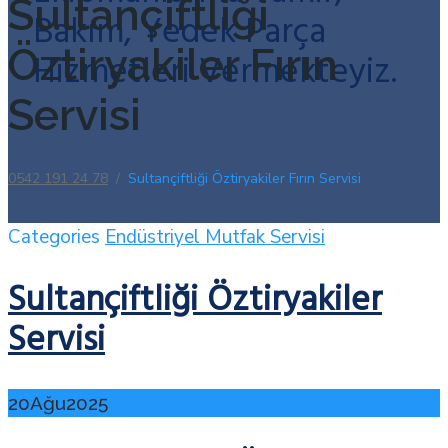
Sultançiftliği
Bakım, Yedek Parça
Öztiryakiler Fırın
Hizmetleri Vermekteyiz.
Servisi
0542 191 24 78
/
Sultançiftliği Öztiryakiler Fırın Servisi
Categories
Endüstriyel Mutfak Servisi
Sultançiftliği Öztiryakiler
Servisi
20
Ağu
2025