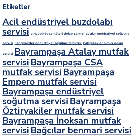
Etiketler
Acil endüstriyel buzdolabı
servisi
arnavutköy şarküteri dolap servisi
avcılar endüstriyel soğutma
servisi
Bahçelievler endüstriyel soğutma tamircisi
Bahçelievler sütlük dolap
Bayrampaşa Atalay mutfak
servisi
servisi
Bayrampaşa CSA
mutfak servisi
Bayrampaşa
Empero mutfak servisi
Bayrampaşa endüstriyel
soğutma servisi
Bayrampaşa
Öztiryakiler mutfak servisi
Bayrampaşa İnoksan mutfak
servisi
Bağcılar benmari servisi