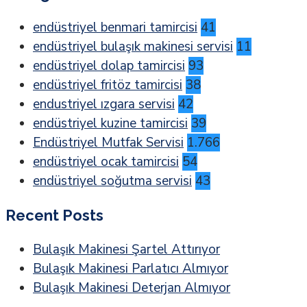
endüstriyel benmari tamircisi
41
endüstriyel bulaşık makinesi servisi
11
endüstriyel dolap tamircisi
93
endüstriyel fritöz tamircisi
38
endustriyel ızgara servisi
42
endüstriyel kuzine tamircisi
39
Endüstriyel Mutfak Servisi
1.766
endüstriyel ocak tamircisi
54
endüstriyel soğutma servisi
43
Recent Posts
Bulaşık Makinesi Şartel Attırıyor
Bulaşık Makinesi Parlatıcı Almıyor
Bulaşık Makinesi Deterjan Almıyor