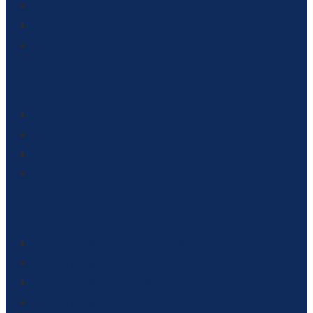
LinkedIn
Twitter
Pinterest
Kurumsal
Belgelerimiz
KVKK Aydınlatma Metni
Gizlilik Politikası
Çerez Politikası
Hizmetlerimiz
Endüstriyel Mutfak Servisi
Endüstriyel Buzdolabı Tamiri
Endüstriyel Ocak Tamiri
Endüstriyel Kuzine Tamiri