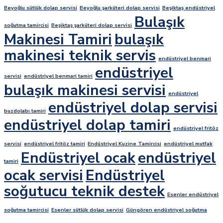
Beyoğlu sütlük dolap servisi
Beyoğlu şarküteri dolap servisi
Beşiktaş endüstriyel
Bulaşık
soğutma tamircisi
Beşiktaş şarküteri dolap servisi
Makinesi Tamiri
bulaşık
makinesi teknik servis
endüstriyel benmari
endüstriyel
servisi
endüstriyel benmari tamiri
bulaşık makinesi servisi
endüstriyel
endüstriyel dolap servisi
buzdolabı tamiri
endüstriyel dolap tamiri
endüstriyel fritöz
servisi
endüstriyel fritöz tamiri
Endüstriyel Kuzine Tamircisi
endüstriyel mutfak
Endüstriyel ocak
endüstriyel
tamiri
ocak servisi
Endüstriyel
soğutucu teknik destek
Esenler endüstriyel
soğutma tamircisi
Esenler sütlük dolap servisi
Güngören endüstriyel soğutma