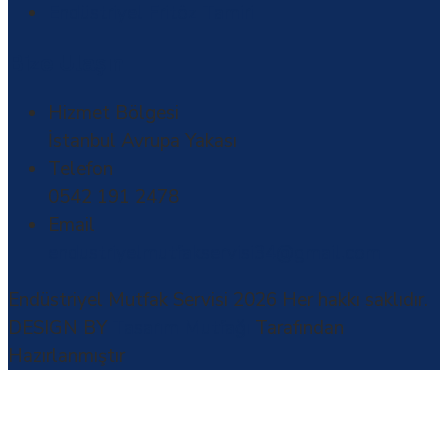
Endüstriyel Fritöz Tamiri
Bize Ulaşın
Hizmet Bölgesi
İstanbul Avrupa Yakası
Telefon
0542 191 2478
Email
endustriyelmutfakservisi34@gmail.com
Endüstriyel Mutfak Servisi 2026
Her hakkı saklıdır.
DESIGN BY
Tasarım Mutfağı
Tarafından
Hazırlanmıştır