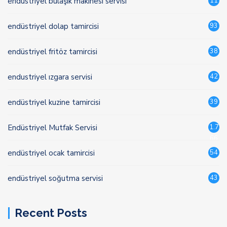
endüstriyel bulaşık makinesi servisi
11
endüstriyel dolap tamircisi
93
endüstriyel fritöz tamircisi
38
endustriyel ızgara servisi
42
endüstriyel kuzine tamircisi
39
Endüstriyel Mutfak Servisi
1.7
66
endüstriyel ocak tamircisi
54
endüstriyel soğutma servisi
43
Recent Posts