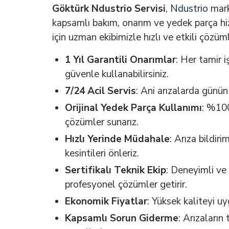
Göktürk Ndustrio Servisi
,
Ndustrio
mark
kapsamlı bakım, onarım ve yedek parça hiz
için uzman ekibimizle hızlı ve etkili çözü
1 Yıl Garantili Onarımlar
: Her tamir i
güvenle kullanabilirsiniz.
7/24 Acil Servis
: Ani arızalarda günün 
Orijinal Yedek Parça Kullanımı
: %100
çözümler sunarız.
Hızlı Yerinde Müdahale
: Arıza bildi
kesintileri önleriz.
Sertifikalı Teknik Ekip
: Deneyimli ve 
profesyonel çözümler getirir.
Ekonomik Fiyatlar
: Yüksek kaliteyi u
Kapsamlı Sorun Giderme
: Arızaların