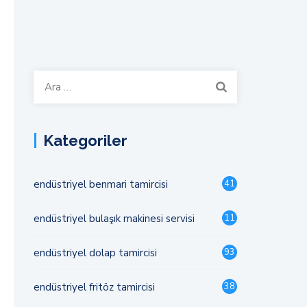
Arama:
Kategoriler
endüstriyel benmari tamircisi
41
endüstriyel bulaşık makinesi servisi
11
endüstriyel dolap tamircisi
93
endüstriyel fritöz tamircisi
38