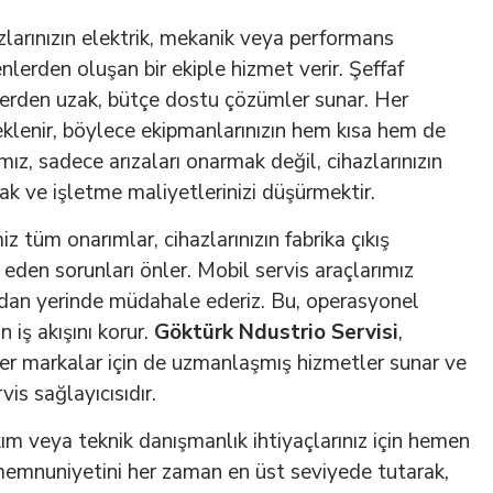
zlarınızın elektrik, mekanik veya performans
nlerden oluşan bir ekiple hizmet verir. Şeffaf
tlerden uzak, bütçe dostu çözümler sunar. Her
eklenir, böylece ekipmanlarınızın hem kısa hem de
ız, sadece arızaları onarmak değil, cihazlarınızın
mak ve işletme maliyetlerinizi düşürmektir.
iz tüm onarımlar, cihazlarınızın fabrika çıkış
eden sorunları önler. Mobil servis araçlarımız
adan yerinde müdahale ederiz. Bu, operasyonel
n iş akışını korur.
Göktürk Ndustrio Servisi
,
ider markalar için de uzmanlaşmış hizmetler sunar ve
is sağlayıcısıdır.
akım veya teknik danışmanlık ihtiyaçlarınız için hemen
i memnuniyetini her zaman en üst seviyede tutarak,