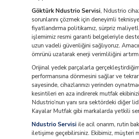
Göktürk Ndustrio Servisi
, Ndustrio ciha
sorunlarını çözmek için deneyimli teknisye
fiyatlandırma politikamız, sürpriz maliye
işlemimiz resmi garanti belgeleriyle dest
uzun vadeli güvenliğini sağlıyoruz. Amacım
ömrünü uzatarak enerji verimliliğini artır
Orijinal yedek parçalarla gerçekleştirdiğim
performansına dönmesini sağlar ve tekrar 
sayesinde, cihazlarınızı yerinden oynatm
kesintileri en aza indirerek mutfak ekibinizi
Ndustrio’nun yanı sıra sektördeki diğer l
Kayalar Mutfak gibi markalarda yetkili serv
Ndustrio Servisi
ile acil onarım, rutin b
iletişime geçebilirsiniz. Ekibimiz, müşter