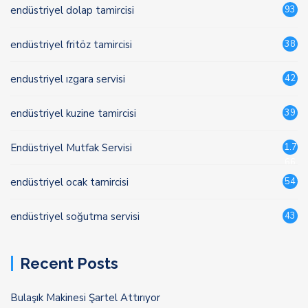
endüstriyel dolap tamircisi
93
endüstriyel fritöz tamircisi
38
endustriyel ızgara servisi
42
endüstriyel kuzine tamircisi
39
Endüstriyel Mutfak Servisi
1.7
66
endüstriyel ocak tamircisi
54
endüstriyel soğutma servisi
43
Recent Posts
Bulaşık Makinesi Şartel Attırıyor