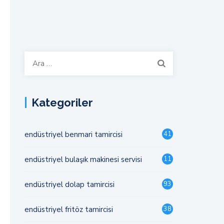
Arama:
Kategoriler
endüstriyel benmari tamircisi
41
endüstriyel bulaşık makinesi servisi
11
endüstriyel dolap tamircisi
93
endüstriyel fritöz tamircisi
38